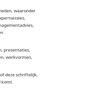
mheden, waaronder
xpertsessies,
anagementadvies,
en
, presentaties,
len, werkvormen,
 deze schriftelijk,
d komt.