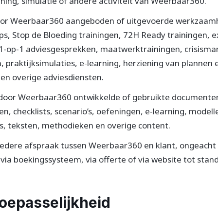
ning, simulatie of andere activiteit van Weerbaar360.
 door Weerbaar360 aangeboden of uitgevoerde werkzaa
ps, Stop de Bloeding trainingen, 72H Ready trainingen, e
, 1-op-1 adviesgesprekken, maatwerktrainingen, crisism
 praktijksimulaties, e-learning, herziening van plannen 
en overige adviesdiensten.
e door Weerbaar360 ontwikkelde of gebruikte documenten
n, checklists, scenario’s, oefeningen, e-learning, model
’s, teksten, methodieken en overige content.
edere afspraak tussen Weerbaar360 en klant, ongeacht of
 via boekingssysteem, via offerte of via website tot stan
Toepasselijkheid