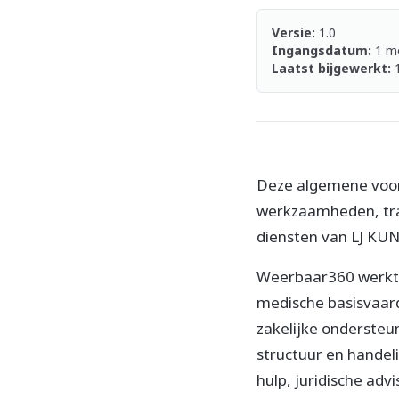
Versie:
1.0
Ingangsdatum:
1 me
Laatst bijgewerkt:
1
Deze algemene voor
werkzaamheden, trai
diensten van LJ KU
Weerbaar360 werkt 
medische basisvaard
zakelijke ondersteu
structuur en handel
hulp, juridische adv