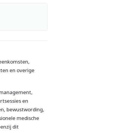
reenkomsten,
ten en overige
ismanagement,
rtsessies en
den, bewustwording,
sionele medische
enzij dit