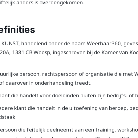
riftelijk anders is overeengekomen.
efinities
J KUNST, handelend onder de naam Weerbaar360, geves
20A, 1381 CB Weesp, ingeschreven bij de Kamer van Ko
atuurlijke persoon, rechtspersoon of organisatie die me
of daarover in onderhandeling treedt.
ant die handelt voor doeleinden buiten zijn bedrijfs- of b
iedere klant die handelt in de uitoefening van beroep, bedr
idstaak.
ersoon die feitelijk deelneemt aan een training, worksho