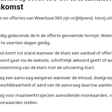
nkomst
n en offertes van Weerbaar360 zijn vrijblijvend, tenzij ui
geldig gedurende de in de offerte genoemde termijn. Wann
rte veertien dagen geldig.
t komt tot stand wanneer de klant een aanbod of offer
oord gaat via de website, schriftelijk akkoord geeft of 
stemming van de klant met de uitvoering start.
g een aanvraag weigeren wanneer de inhoud, doelgroep,
 beschikbaarheid of aard van de aanvraag daartoe aanleid
g voor maatwerktrajecten aanvullende voorwaarden, ve
oorwaarden stellen.