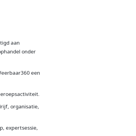
tigd aan
ophandel onder
t Weerbaar360 een
eroepsactiviteit.
ijf, organisatie,
p, expertsessie,