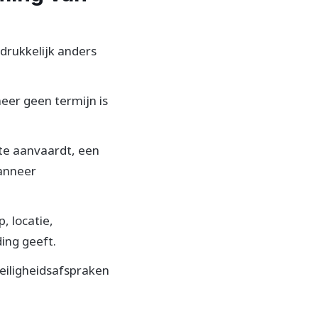
tdrukkelijk anders
eer geen termijn is
te aanvaardt, een
wanneer
 locatie,
ing geeft.
iligheidsafspraken